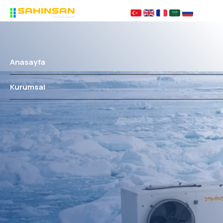
Anasayfa
Kurumsal
Hakkımızda
Çözüm Ortaklarımız
KVKK
Sıkça Sorulanlar
Ürünler