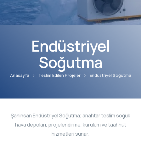
Faaliyet Alanları
Blog
Projeler
Endüstriyel
İndirmeler
Soğutma
Kalite Belgeleri
Anasayfa
Teslim Edilen Projeler
Endüstriyel Soğutma
Kullanım Klavuzları
E-Katalog
Şahinsan Endüstriyel Soğutma; anahtar teslim soğuk
İletişim
hava depoları, projelendirme, kurulum ve taahhüt
hizmetleri sunar.