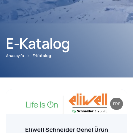
Faaliyet Alanları
Blog
Projeler
E-Katalog
İndirmeler
Anasayfa
E-Katalog
Kalite Belgeleri
Kullanım Klavuzları
E-Katalog
PDF
İletişim
Eliwell Schneider Genel Ürün