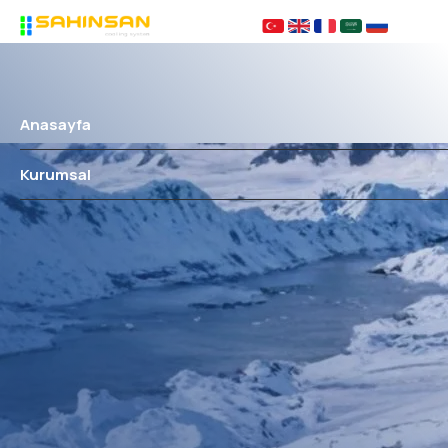
Anasayfa
Kurumsal
Hakkımızda
Çözüm Ortaklarımız
KVKK
Sıkça Sorulanlar
Ürünler