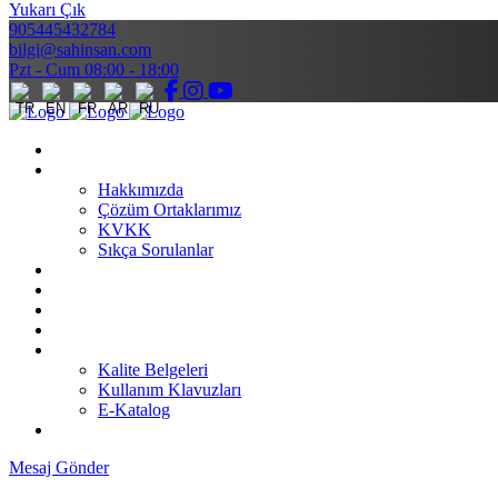
Yukarı Çık
905445432784
bilgi@sahinsan.com
Pzt - Cum 08:00 - 18:00
Anasayfa
Kurumsal
Hakkımızda
Çözüm Ortaklarımız
KVKK
Sıkça Sorulanlar
Ürünler
Faaliyet Alanları
Blog
Projeler
İndirmeler
Kalite Belgeleri
Kullanım Klavuzları
E-Katalog
İletişim
Mesaj Gönder