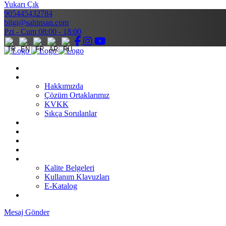
Yukarı Çık
905445432784
bilgi@sahinsan.com
Pzt - Cum 08:00 - 18:00
Anasayfa
Kurumsal
Hakkımızda
Çözüm Ortaklarımız
KVKK
Sıkça Sorulanlar
Ürünler
Faaliyet Alanları
Blog
Projeler
İndirmeler
Kalite Belgeleri
Kullanım Klavuzları
E-Katalog
İletişim
Mesaj Gönder