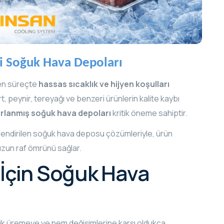
ri Soğuk Hava Depoları
çen süreçte
hassas sıcaklık ve hijyen koşulları
t, peynir, tereyağı ve benzeri ürünlerin kalite kaybı
rlanmış soğuk hava depoları
kritik öneme sahiptir.
jelendirilen soğuk hava deposu çözümleriyle, ürün
 uzun raf ömrünü sağlar.
 İçin Soğuk Hava
ojik üremeye ve nem değişimlerine karşı oldukça