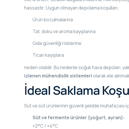
hassastır. Uygun olmayan depolama koşulları;
Ürün bozulmalarına
Tat, doku ve aroma kayıplarına
Gıda güvenliği risklerine
Ticari kayıplara
neden olabilir. Bu nedenle soğuk hava depoları, yaln
izlenen mühendislik sistemleri
olarak ele alınmalı
İdeal Saklama Koşul
Süt ve süt ürünlerinin güvenli şekilde muhafazası i
Süt ve fermente ürünler (yoğurt, ayran):
+2°C / +4°C