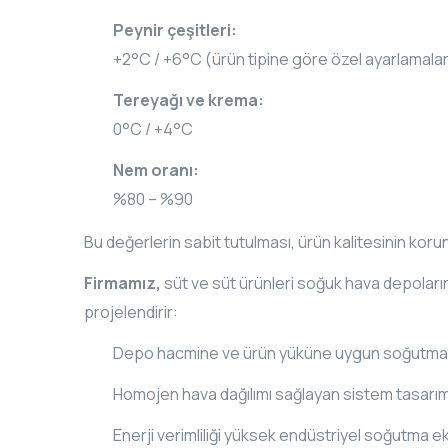
Peynir çeşitleri:
+2°C / +6°C (ürün tipine göre özel ayarlamala
Tereyağı ve krema:
0°C / +4°C
Nem oranı:
%80 – %90
Bu değerlerin sabit tutulması, ürün kalitesinin korun
Firmamız,
süt ve süt ürünleri soğuk hava depoları
projelendirir:
Depo hacmine ve ürün yüküne uygun soğutma 
Homojen hava dağılımı sağlayan sistem tasarım
Enerji verimliliği yüksek endüstriyel soğutma e