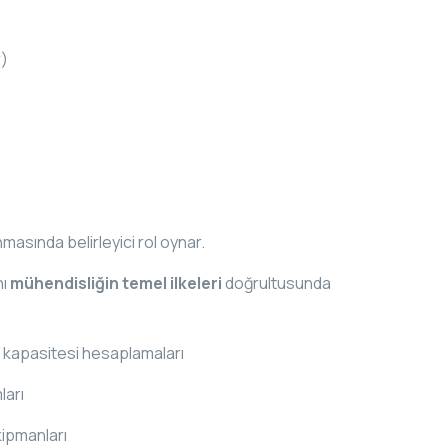
r)
masında belirleyici rol oynar.
nı
mühendisliğin temel ilkeleri
doğrultusunda
kapasitesi hesaplamaları
ları
kipmanları