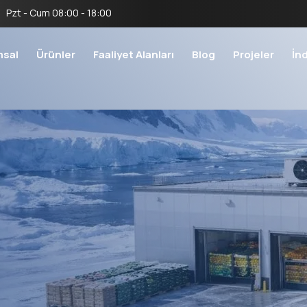
Pzt - Cum 08:00 - 18:00
msal
Ürünler
Faaliyet Alanları
Blog
Projeler
İn