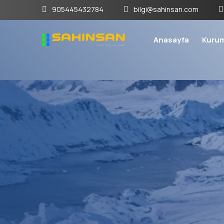
905445432784
bilgi@sahinsan.com
Anasayfa
Kuru