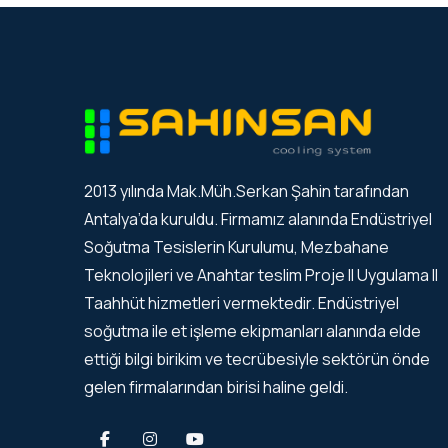
2013 yılında Mak.Müh.Serkan Şahin tarafından
Antalya’da kuruldu. Firmamız alanında Endüstriyel
Soğutma Tesislerin Kurulumu, Mezbahane
Teknolojileri ve Anahtar teslim Proje II Uygulama II
Taahhüt hizmetleri vermektedir. Endüstriyel
soğutma ile et işleme ekipmanları alanında elde
ettiği bilgi birikim ve tecrübesiyle sektörün önde
gelen firmalarından birisi haline geldi.