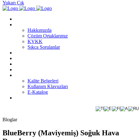
Yukarı Çık
Anasayfa
Kurumsal
Hakkımızda
Çözüm Ortaklarımız
KVKK
Sıkça Sorulanlar
Ürünler
Faaliyet Alanları
Blog
Projeler
İndirmeler
Kalite Belgeleri
Kullanım Klavuzları
E-Katalog
İletişim
Bloglar
BlueBerry (Maviyemiş) Soğuk Hava