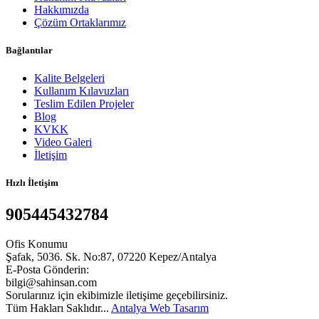
Hakkımızda
Çözüm Ortaklarımız
Bağlantılar
Kalite Belgeleri
Kullanım Kılavuzları
Teslim Edilen Projeler
Blog
KVKK
Video Galeri
İletişim
Hızlı İletişim
905445432784
Ofis Konumu
Şafak, 5036. Sk. No:87, 07220 Kepez/Antalya
E-Posta Gönderin:
bilgi@sahinsan.com
Sorularınız için ekibimizle iletişime geçebilirsiniz.
Tüm Hakları Saklıdır...
Antalya Web Tasarım