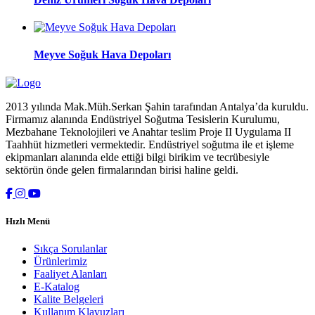
Meyve Soğuk Hava Depoları
2013 yılında Mak.Müh.Serkan Şahin tarafından Antalya’da kuruldu.
Firmamız alanında Endüstriyel Soğutma Tesislerin Kurulumu,
Mezbahane Teknolojileri ve Anahtar teslim Proje II Uygulama II
Taahhüt hizmetleri vermektedir. Endüstriyel soğutma ile et işleme
ekipmanları alanında elde ettiği bilgi birikim ve tecrübesiyle
sektörün önde gelen firmalarından birisi haline geldi.
Hızlı Menü
Sıkça Sorulanlar
Ürünlerimiz
Faaliyet Alanları
E-Katalog
Kalite Belgeleri
Kullanım Klavuzları