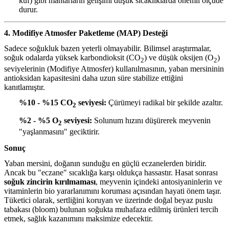
küf) gibi mantarların gelişimi düşük sıcaklıklarda önemli ölçüde
durur.
4. Modifiye Atmosfer Paketleme (MAP) Desteği
Sadece soğukluk bazen yeterli olmayabilir. Bilimsel araştırmalar,
soğuk odalarda yüksek karbondioksit (CO
) ve düşük oksijen (O
)
2
2
seviyelerinin (Modifiye Atmosfer) kullanılmasının, yaban mersininin
antioksidan kapasitesini daha uzun süre stabilize ettiğini
kanıtlamıştır.
%10 - %15 CO
seviyesi:
Çürümeyi radikal bir şekilde azaltır.
2
%2 - %5 O
seviyesi:
Solunum hızını düşürerek meyvenin
2
"yaşlanmasını" geciktirir.
Sonuç
Yaban mersini, doğanın sunduğu en güçlü eczanelerden biridir.
Ancak bu "eczane" sıcaklığa karşı oldukça hassastır. Hasat sonrası
soğuk zincirin kırılmaması
, meyvenin içindeki antosiyaninlerin ve
vitaminlerin bio yararlanımını koruması açısından hayati önem taşır.
Tüketici olarak, sertliğini koruyan ve üzerinde doğal beyaz puslu
tabakası (bloom) bulunan soğukta muhafaza edilmiş ürünleri tercih
etmek, sağlık kazanımını maksimize edecektir.