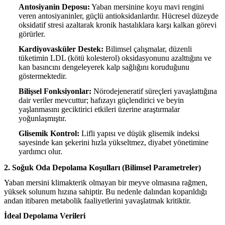
Antosiyanin Deposu:
Yaban mersinine koyu mavi rengini
veren antosiyaninler, güçlü antioksidanlardır. Hücresel düzeyde
oksidatif stresi azaltarak kronik hastalıklara karşı kalkan görevi
görürler.
Kardiyovasküler Destek:
Bilimsel çalışmalar, düzenli
tüketimin LDL (kötü kolesterol) oksidasyonunu azalttığını ve
kan basıncını dengeleyerek kalp sağlığını koruduğunu
göstermektedir.
Bilişsel Fonksiyonlar:
Nörodejeneratif süreçleri yavaşlattığına
dair veriler mevcuttur; hafızayı güçlendirici ve beyin
yaşlanmasını geciktirici etkileri üzerine araştırmalar
yoğunlaşmıştır.
Glisemik Kontrol:
Lifli yapısı ve düşük glisemik indeksi
sayesinde kan şekerini hızla yükseltmez, diyabet yönetimine
yardımcı olur.
2. Soğuk Oda Depolama Koşulları (Bilimsel Parametreler)
Yaban mersini klimakterik olmayan bir meyve olmasına rağmen,
yüksek solunum hızına sahiptir. Bu nedenle dalından koparıldığı
andan itibaren metabolik faaliyetlerini yavaşlatmak kritiktir.
İdeal Depolama Verileri