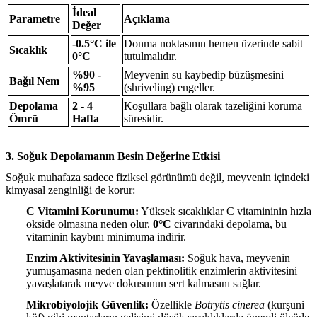
İdeal
Parametre
Açıklama
Değer
-0.5°C ile
Donma noktasının hemen üzerinde sabit
Sıcaklık
0°C
tutulmalıdır.
%90 -
Meyvenin su kaybedip büzüşmesini
Bağıl Nem
%95
(shriveling) engeller.
Depolama
2 - 4
Koşullara bağlı olarak tazeliğini koruma
Ömrü
Hafta
süresidir.
3. Soğuk Depolamanın Besin Değerine Etkisi
Soğuk muhafaza sadece fiziksel görünümü değil, meyvenin içindeki
kimyasal zenginliği de korur:
C Vitamini Korunumu:
Yüksek sıcaklıklar C vitamininin hızla
okside olmasına neden olur.
0°C
civarındaki depolama, bu
vitaminin kaybını minimuma indirir.
Enzim Aktivitesinin Yavaşlaması:
Soğuk hava, meyvenin
yumuşamasına neden olan pektinolitik enzimlerin aktivitesini
yavaşlatarak meyve dokusunun sert kalmasını sağlar.
Mikrobiyolojik Güvenlik:
Özellikle
Botrytis cinerea
(kurşuni