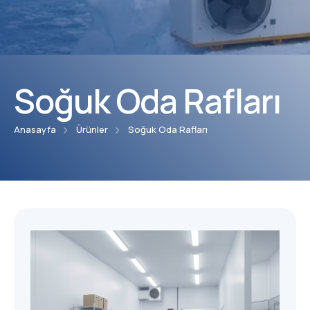
Faaliyet Alanları
Blog
Projeler
Soğuk Oda Rafları
İndirmeler
Anasayfa
Ürünler
Soğuk Oda Rafları
Kalite Belgeleri
Kullanım Klavuzları
E-Katalog
İletişim