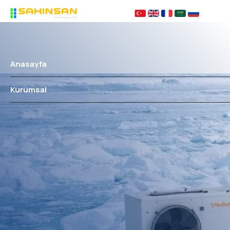
Anasayfa
Kurumsal
Hakkımızda
Çözüm Ortaklarımız
KVKK
Sıkça Sorulanlar
Ürünler