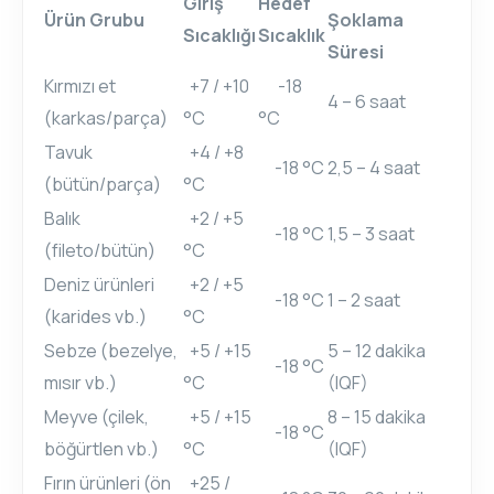
Giriş
Hedef
Ürün Grubu
Şoklama
Sıcaklığı
Sıcaklık
Süresi
Kırmızı et
+7 / +10
-18
4 – 6 saat
(karkas/parça)
°C
°C
Tavuk
+4 / +8
-18 °C
2,5 – 4 saat
(bütün/parça)
°C
Balık
+2 / +5
-18 °C
1,5 – 3 saat
(fileto/bütün)
°C
Deniz ürünleri
+2 / +5
-18 °C
1 – 2 saat
(karides vb.)
°C
Sebze (bezelye,
+5 / +15
5 – 12 dakika
-18 °C
mısır vb.)
°C
(IQF)
Meyve (çilek,
+5 / +15
8 – 15 dakika
-18 °C
böğürtlen vb.)
°C
(IQF)
Fırın ürünleri (ön
+25 /