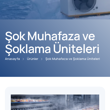
Faaliyet Alanları
Blog
Projeler
Şok Muhafaza ve
İndirmeler
Şoklama Üniteleri
Kalite Belgeleri
Anasayfa
Ürünler
Şok Muhafaza ve Şoklama Üniteleri
Kullanım Klavuzları
E-Katalog
İletişim