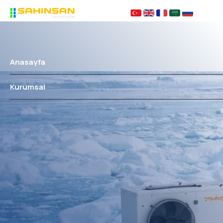
Anasayfa
Kurumsal
Hakkımızda
Çözüm Ortaklarımız
KVKK
Sıkça Sorulanlar
Ürünler