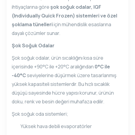
ihtiyaçlarına göre
şok soğuk odalar, IQF
(Individually Quick Frozen) sistemleri ve özel
şoklama tünelleri
için mühendislik esaslarına
dayalı çözümler sunar.
Şok Soğuk Odalar
Şok soğuk odalar, ürün sıcaklığını kısa süre
içerisinde +90°C ile +20°C aralığından
0°C ile
-40°C
seviyelerine düşürmek üzere tasarlanmış
yüksek kapasiteli sistemlerdir. Bu hızlı sıcaklık
düşüşü sayesinde hücre yapısı korunur, ürünün
doku, renk ve besin değeri muhafaza edilir.
Şok soğuk oda sistemleri;
Yüksek hava debili evaporatörler