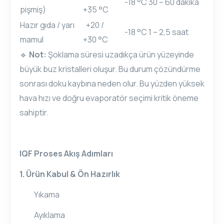
-18 °C
30 – 60 dakika
pişmiş)
+35 °C
Hazır gıda / yarı
+20 /
-18 °C
1 – 2,5 saat
mamul
+30 °C
Not:
Şoklama süresi uzadıkça ürün yüzeyinde
🔹
büyük buz kristalleri oluşur. Bu durum çözündürme
sonrası doku kaybına neden olur. Bu yüzden yüksek
hava hızı ve doğru evaporatör seçimi kritik öneme
sahiptir.
IQF Proses Akış Adımları
1. Ürün Kabul & Ön Hazırlık
Yıkama
Ayıklama